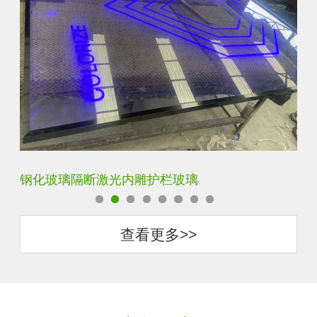
艺术内雕雪花超白钢化激光内雕发光玻璃背景墙
立
查看更多>>