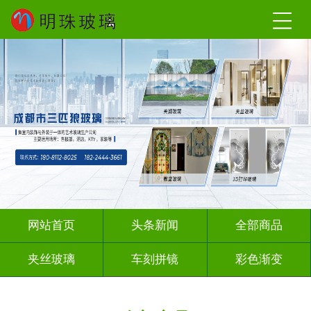
网站首页
头条新闻
全部商品
夹丝玻璃
车刻拼镜
彩色渐变
激光内雕
深雕浮雕
彩绘彩轴