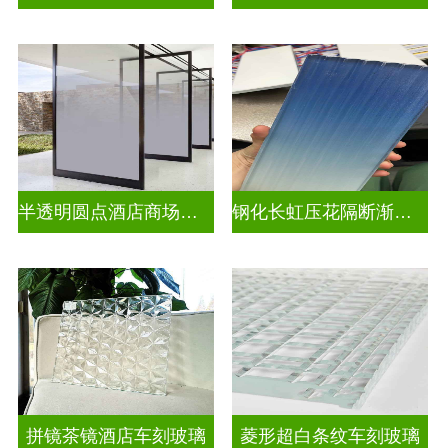
半透明圆点酒店商场渐变装饰玻璃
钢化长虹压花隔断渐变隔断装饰玻璃
拼镜茶镜酒店车刻玻璃
菱形超白条纹车刻玻璃