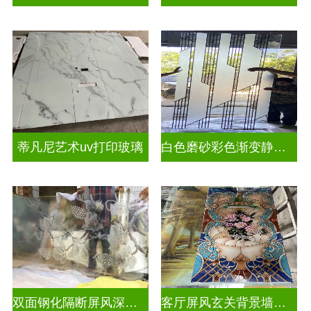
蒂凡尼艺术uv打印玻璃
白色磨砂彩色渐变静电玻璃UV打印加工
双面钢化隔断屏风深雕玻璃
客厅屏风玄关背景墙深雕浮雕玻璃