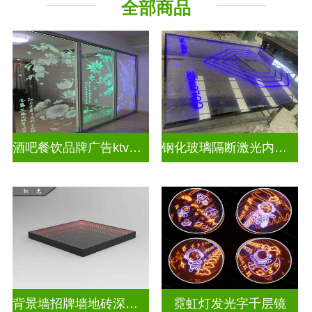
全部商品
教堂玻璃
深 渊 镜
酒吧餐饮品牌广告ktv激光内雕发光艺术玻璃
钢化玻璃隔断激光内雕护栏玻璃
背景墙招牌墙地砖深渊镜
霓虹灯发光字千层镜