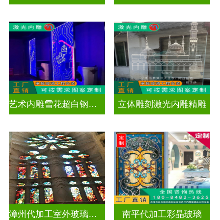
艺术内雕雪花超白钢化激光内雕发光玻璃背景墙
立体雕刻激光内雕精雕
漳州代加工室外玻璃穹顶
南平代加工彩晶玻璃