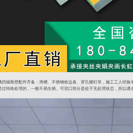
璃挡烟垂壁配件齐备：滑槽、不锈钢收边条、穿孔螺钉等，施工工人经验
经过特殊处理的，一般不易生锈。可切口部分是处于无处理状态，所以遇