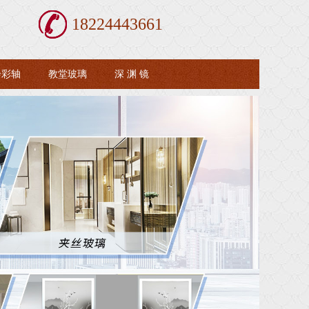
18224443661
绘彩轴
教堂玻璃
深 渊 镜