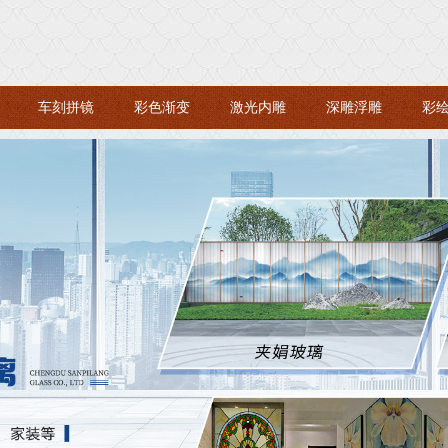
车刻拼镜
彩色渐变
激光内雕
深雕浮雕
彩