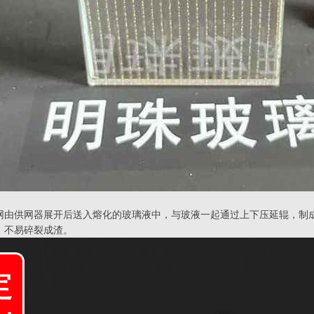
网由供网器展开后送入熔化的玻璃液中，与玻液一起通过上下压延辊，制
，不易碎裂成渣。