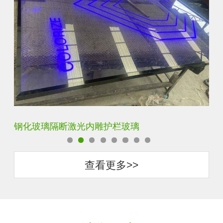
艺术内雕雪花超白钢化激光内雕发光玻璃背景墙
立
查看更多>>