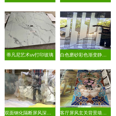
蒂凡尼艺术uv打印玻璃
白色磨砂彩色渐变静电玻璃UV打印加工
双面钢化隔断屏风深雕玻璃
客厅屏风玄关背景墙深雕浮雕玻璃