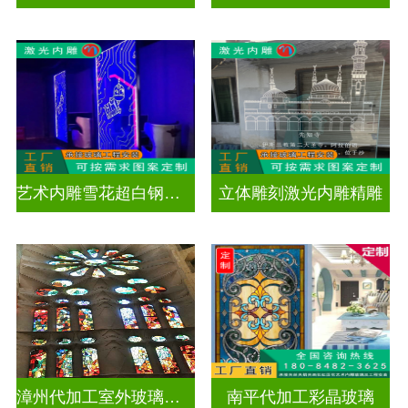
艺术内雕雪花超白钢化激光内雕发光玻璃背景墙
立体雕刻激光内雕精雕
漳州代加工室外玻璃穹顶
南平代加工彩晶玻璃