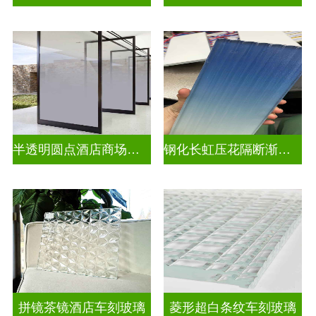
半透明圆点酒店商场渐变装饰玻璃
钢化长虹压花隔断渐变隔断装饰玻璃
拼镜茶镜酒店车刻玻璃
菱形超白条纹车刻玻璃