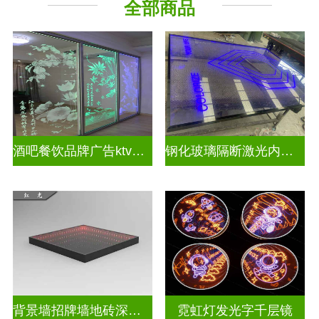
全部商品
教堂玻璃
深 渊 镜
酒吧餐饮品牌广告ktv激光内雕发光艺术玻璃
钢化玻璃隔断激光内雕护栏玻璃
背景墙招牌墙地砖深渊镜
霓虹灯发光字千层镜