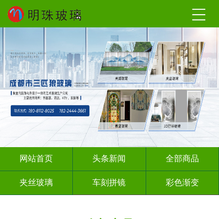
网站首页
头条新闻
全部商品
夹丝玻璃
车刻拼镜
彩色渐变
激光内雕
深雕浮雕
彩绘彩轴