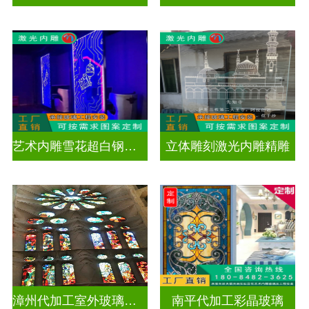
艺术内雕雪花超白钢化激光内雕发光玻璃背景墙
立体雕刻激光内雕精雕
漳州代加工室外玻璃穹顶
南平代加工彩晶玻璃