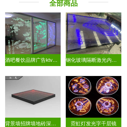
全部商品
教堂玻璃
深 渊 镜
酒吧餐饮品牌广告ktv激光内雕发光艺术玻璃
钢化玻璃隔断激光内雕护栏玻璃
背景墙招牌墙地砖深渊镜
霓虹灯发光字千层镜