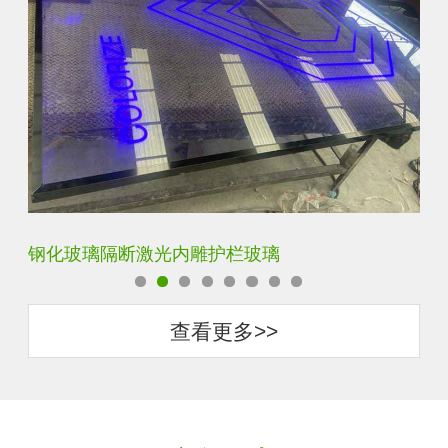
艺术内雕雪花超白钢化激光内雕发光玻璃背景墙
立
查看更多>>