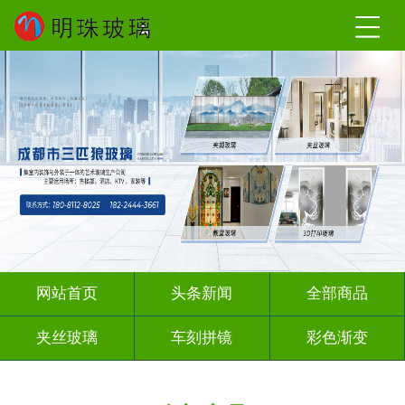
网站首页
头条新闻
全部商品
夹丝玻璃
车刻拼镜
彩色渐变
激光内雕
深雕浮雕
彩绘彩轴