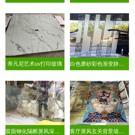
蒂凡尼艺术uv打印玻璃
白色磨砂彩色渐变静电玻璃UV打印加工
双面钢化隔断屏风深雕玻璃
客厅屏风玄关背景墙深雕浮雕玻璃