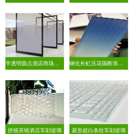
半透明圆点酒店商场渐变装饰玻璃
钢化长虹压花隔断渐变隔断装饰玻璃
拼镜茶镜酒店车刻玻璃
菱形超白条纹车刻玻璃