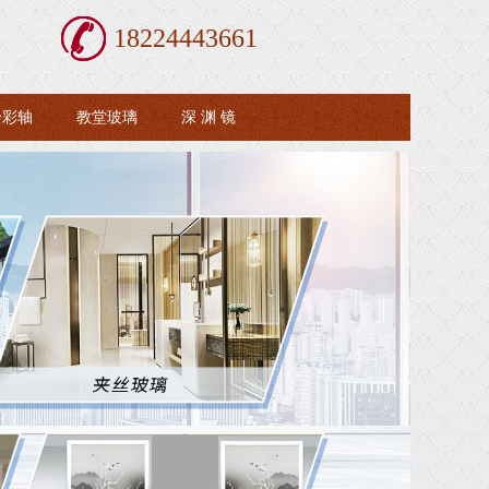
18224443661
绘彩轴
教堂玻璃
深 渊 镜