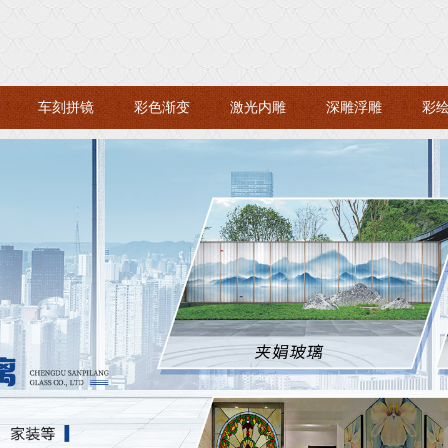
车刻拼镜
彩色渐变
激光内雕
深雕浮雕
彩