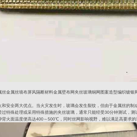
属丝金属丝墙布屏风隔断材料金属壁布网夹丝玻璃铜网图案造型编织镀银
火和安全两大优点。当火灾发生时，玻璃会发生裂纹，但由于金属丝的制
经过特殊处理或采用特殊措施的夹丝玻璃，通常只能经受30分钟测试，测
背火面温度便高达400～500℃，同时丝网影响视野，难以满足高要求