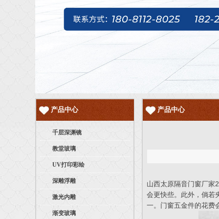
产品中心
产品中心
千层深渊镜
教堂玻璃
UV打印彩绘
深雕浮雕
山西太原隔音门窗厂家2
会更快些。此外，倘若
激光内雕
一。门窗五金件的花费会
渐变玻璃