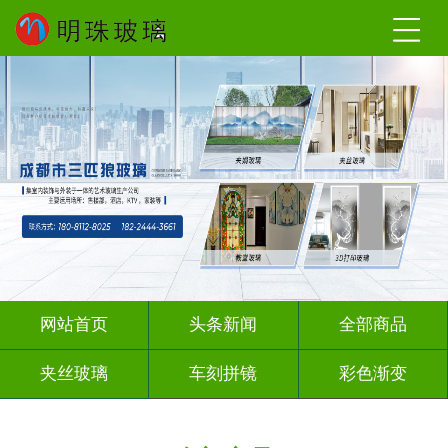
网站首页
头条新闻
全部商品
夹丝玻璃
车刻拼镜
彩色渐变
激光内雕
深雕浮雕
彩绘彩轴