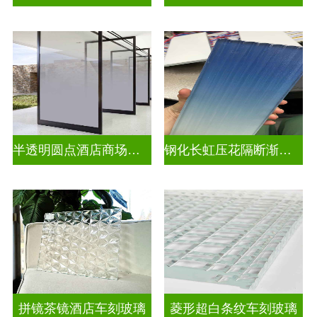
半透明圆点酒店商场渐变装饰玻璃
钢化长虹压花隔断渐变隔断装饰玻璃
拼镜茶镜酒店车刻玻璃
菱形超白条纹车刻玻璃