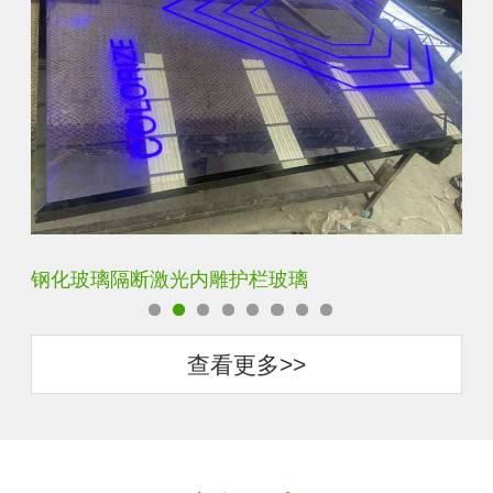
艺术内雕雪花超白钢化激光内雕发光玻璃背景墙
立
查看更多>>