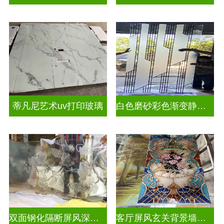
蒂凡尼艺术uv打印玻璃
白色磨砂彩色渐变静电玻璃UV打印加工
双面钢化隔断屏风深雕玻璃
客厅屏风玄关背景墙深雕浮雕玻璃