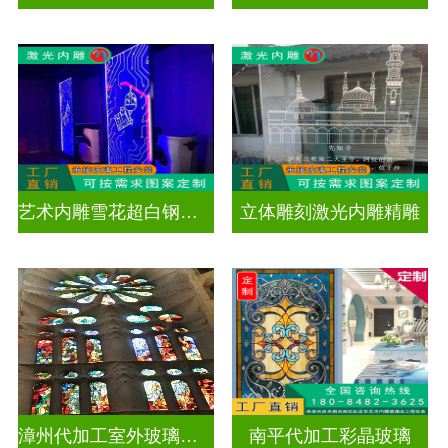
艺术内雕雪花超白钢化激光内雕发光玻璃背景墙
立体雕刻激光内雕精雕
漳州代加工室外玻璃穹顶
南平代加工彩晶玻璃