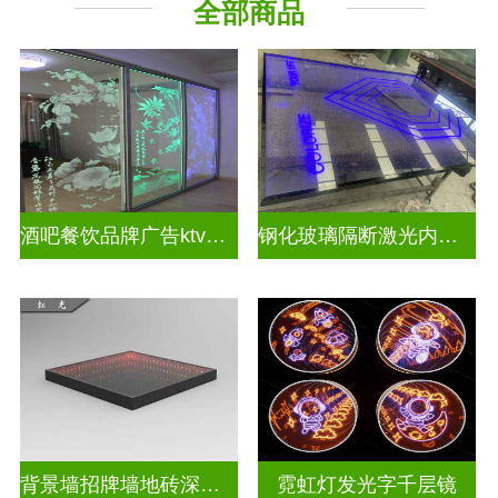
全部商品
教堂玻璃
深 渊 镜
酒吧餐饮品牌广告ktv激光内雕发光艺术玻璃
钢化玻璃隔断激光内雕护栏玻璃
背景墙招牌墙地砖深渊镜
霓虹灯发光字千层镜