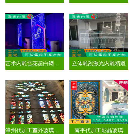
艺术内雕雪花超白钢化激光内雕发光玻璃背景墙
立体雕刻激光内雕精雕
漳州代加工室外玻璃穹顶
南平代加工彩晶玻璃