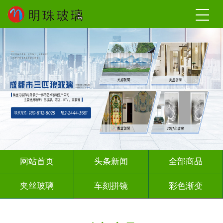
网站首页
头条新闻
全部商品
夹丝玻璃
车刻拼镜
彩色渐变
激光内雕
深雕浮雕
彩绘彩轴