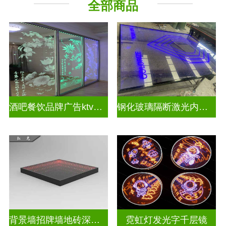
全部商品
教堂玻璃
深 渊 镜
酒吧餐饮品牌广告ktv激光内雕发光艺术玻璃
钢化玻璃隔断激光内雕护栏玻璃
背景墙招牌墙地砖深渊镜
霓虹灯发光字千层镜