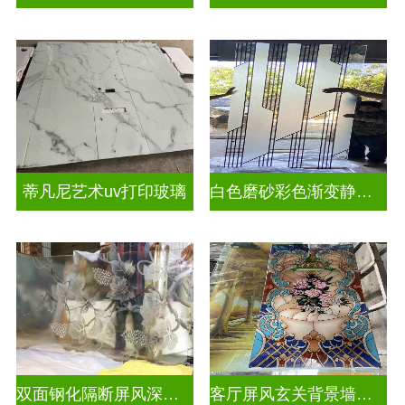
蒂凡尼艺术uv打印玻璃
白色磨砂彩色渐变静电玻璃UV打印加工
双面钢化隔断屏风深雕玻璃
客厅屏风玄关背景墙深雕浮雕玻璃