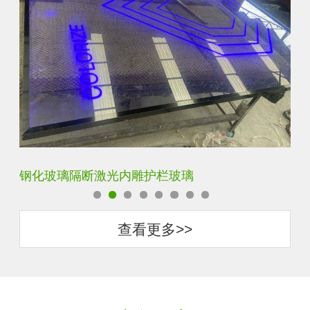
艺术内雕雪花超白钢化激光内雕发光玻璃背景墙
立
查看更多>>