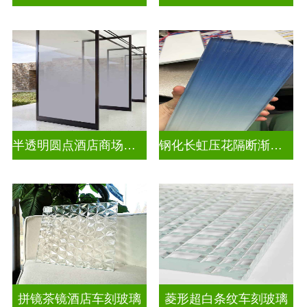
半透明圆点酒店商场渐变装饰玻璃
钢化长虹压花隔断渐变隔断装饰玻璃
拼镜茶镜酒店车刻玻璃
菱形超白条纹车刻玻璃